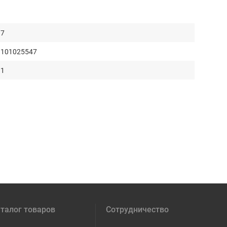
7
101025547
1
талог товаров
Сотрудничество