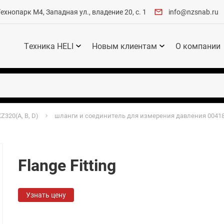
хнопарк М4, Западная ул., владение 20, с. 1
info@nzsnab.ru
Техника HELI
Новым клиентам
О компании
Z320(A, B, D)
шланги и соединитель для измерения давления 0041
Flange Fitting
Узнать цену