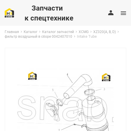
Запчасти
к спецтехнике
Главная
Каталог
Каталог запчастей
XCMG
XZ320(A, B, D)
Intake Tube
фильтр воздушный в сборе 0042407010