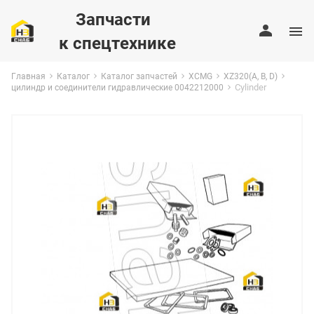
Запчасти
к спецтехнике
Главная
Каталог
Каталог запчастей
XCMG
XZ320(A, B, D)
Cylinder
цилиндр и соединители гидравлические 0042212000