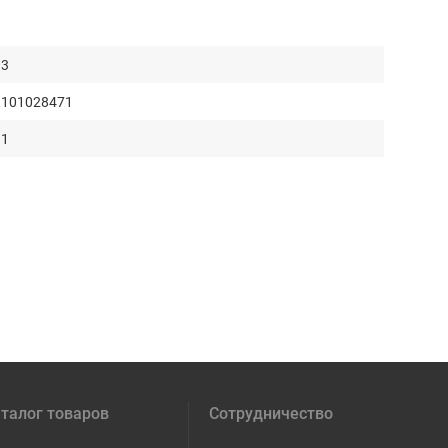
3
101028471
1
талог товаров
Сотрудничество