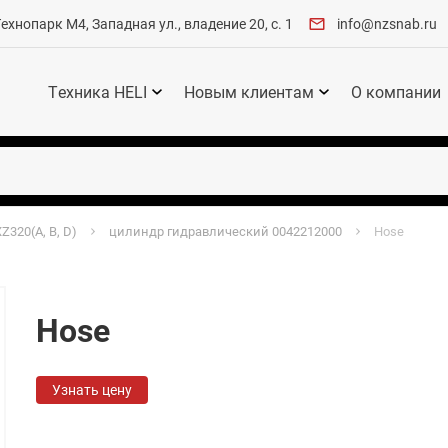
хнопарк М4, Западная ул., владение 20, с. 1
info@nzsnab.ru
Техника HELI
Новым клиентам
О компании
Z320(A, B, D)
цилиндр гидравлический 0042212000
Hose
Hose
Узнать цену