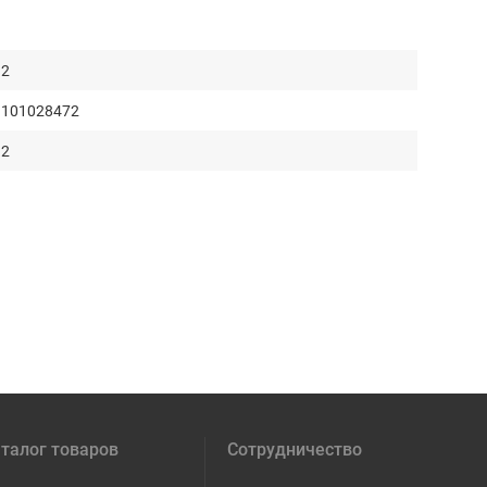
2
101028472
2
талог товаров
Сотрудничество