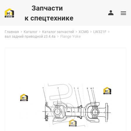
Запчасти
к спецтехнике
Главная
Каталог
Каталог запчастей
XCMG
LW321F
Flange Yoke
вал задний приводной z3.4.4a