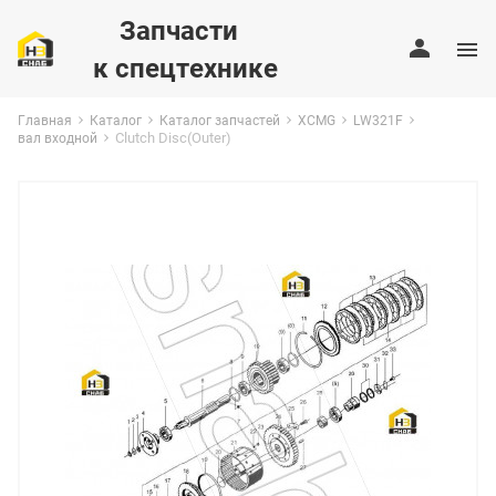
Запчасти
к спецтехнике
Главная
Каталог
Каталог запчастей
XCMG
LW321F
Clutch Disc(Outer)
вал входной