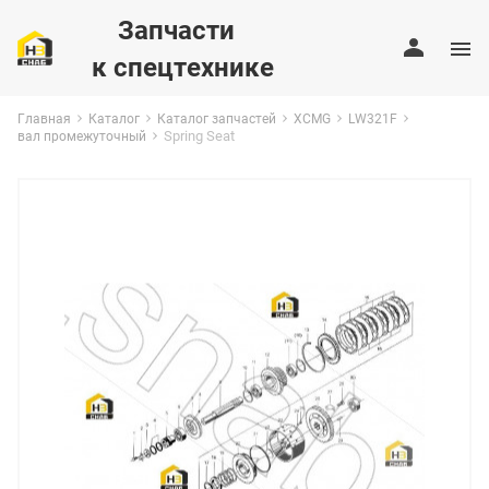
Запчасти
к спецтехнике
Главная
Каталог
Каталог запчастей
XCMG
LW321F
Spring Seat
вал промежуточный