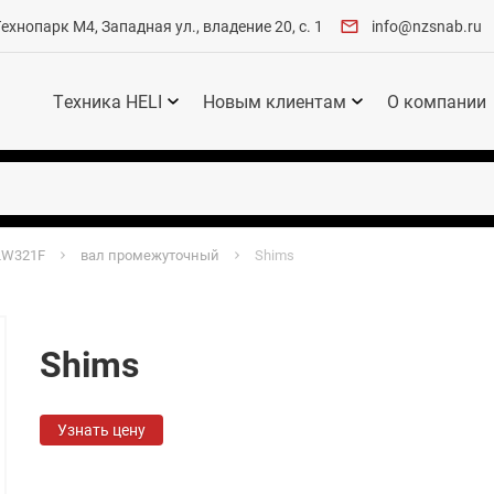
хнопарк М4, Западная ул., владение 20, с. 1
info@nzsnab.ru
Техника HELI
Новым клиентам
О компании
LW321F
вал промежуточный
Shims
Shims
Узнать цену