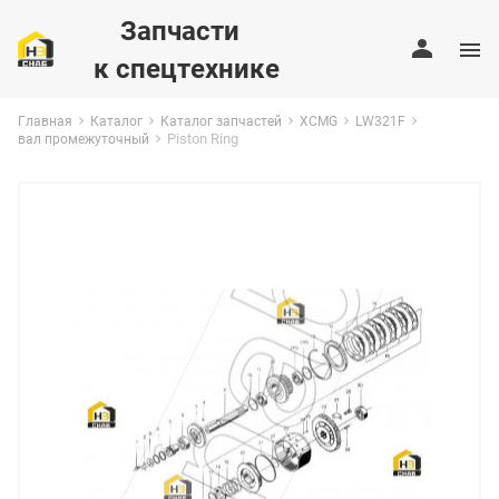
Запчасти
к спецтехнике
Главная
Каталог
Каталог запчастей
XCMG
LW321F
Piston Ring
вал промежуточный