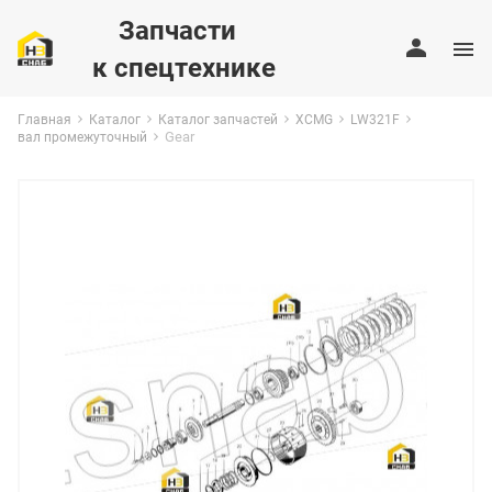
Запчасти
к спецтехнике
Главная
Каталог
Каталог запчастей
XCMG
LW321F
Gear
вал промежуточный