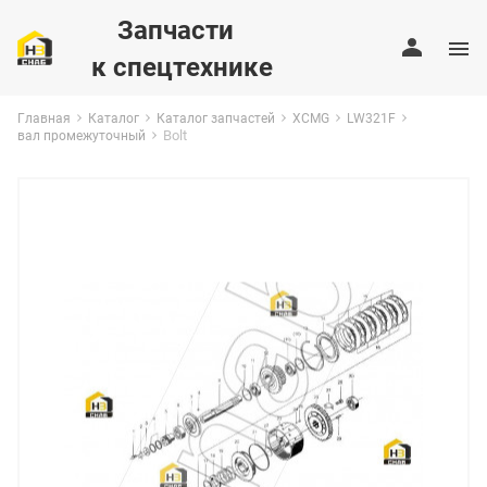
Запчасти
к спецтехнике
Главная
Каталог
Каталог запчастей
XCMG
LW321F
Bolt
вал промежуточный