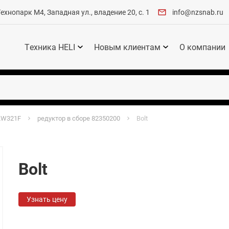
хнопарк М4, Западная ул., владение 20, с. 1
info@nzsnab.ru
Техника HELI
Новым клиентам
О компании
LW321F
редуктор в сборе 82350200
Bolt
Bolt
Узнать цену