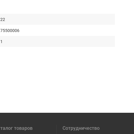
22
75500006
1
талог товаров
Сотрудничество