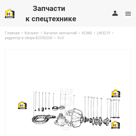
Запчасти
к спецтехнике
Главная
Каталог
Каталог запчастей
XCMG
LW321F
Bolt
редуктор в сборе 82350200