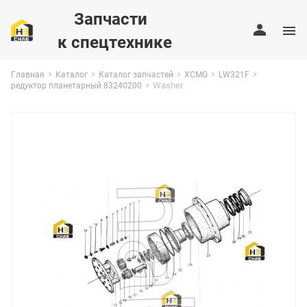
Запчасти
к спецтехнике
Главная
Каталог
Каталог запчастей
XCMG
LW321F
Washer
редуктор планетарный 83240200