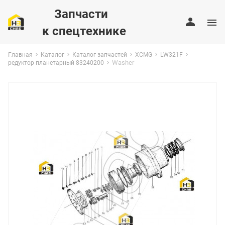
Запчасти
к спецтехнике
Главная
Каталог
Каталог запчастей
XCMG
LW321F
Washer
редуктор планетарный 83240200