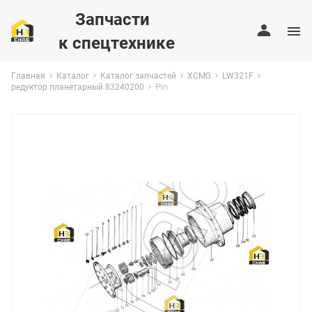
Запчасти
к спецтехнике
Главная
Каталог
Каталог запчастей
XCMG
LW321F
Pin
редуктор планетарный 83240200