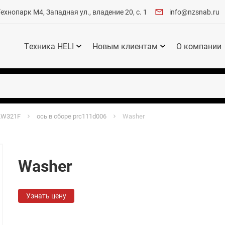
хнопарк М4, Западная ул., владение 20, с. 1
info@nzsnab.ru
Техника HELI
Новым клиентам
О компании
LW321F
ось в сборе prc111d006
Washer
Washer
Узнать цену