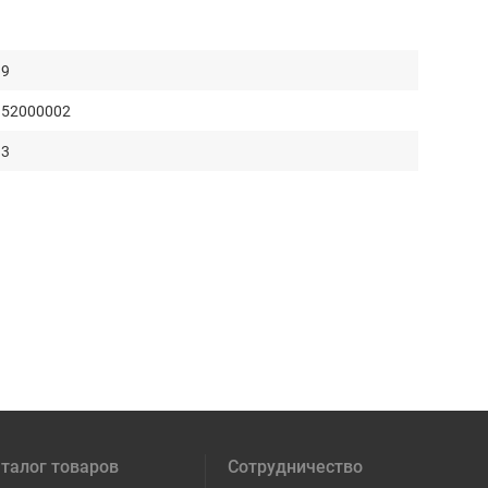
9
52000002
3
талог товаров
Сотрудничество