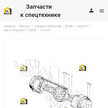
Запчасти
к спецтехнике
Главная
Каталог
Каталог запчастей
XCMG
LW321F
Washer
ось в сборе prc111d006