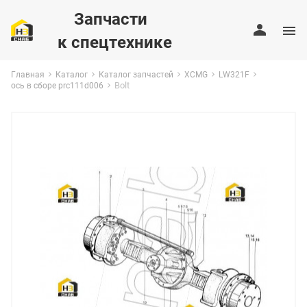
Запчасти
к спецтехнике
Главная
Каталог
Каталог запчастей
XCMG
LW321F
Bolt
ось в сборе prc111d006