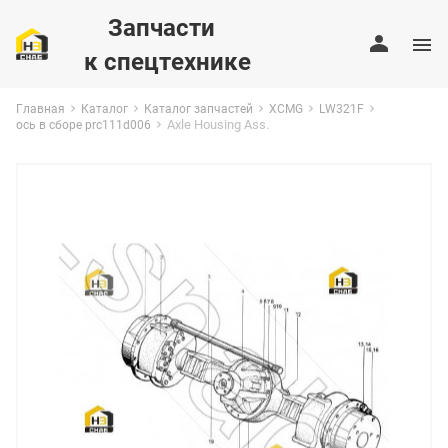
Запчасти
к спецтехнике
Главная
Каталог
Каталог запчастей
XCMG
LW321F
Axle Housing Ass.
ось в сборе prc111d006