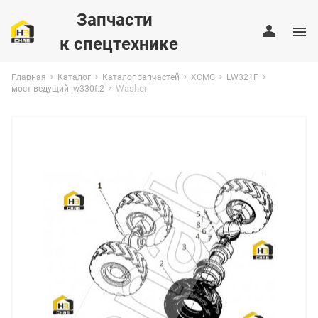
Запчасти
к спецтехнике
Главная
Каталог
Каталог запчастей
XCMG
LW321F
Washer
мост ведущий lw330f.2