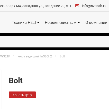
хнопарк М4, Западная ул., владение 20, с. 1
info@nzsnab.ru
Техника HELI
Новым клиентам
О компании
LW321F
мост ведущий lw330f.2
Bolt
Bolt
Узнать цену