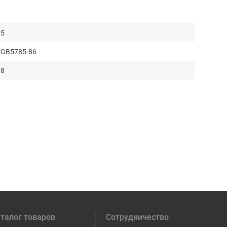
5
GB5785-86
8
талог товаров
Сотрудничество