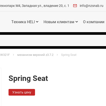
хнопарк М4, Западная ул., владение 20, с. 1
info@nzsnab.ru
Техника HELI
Новым клиентам
О компании
LW321F
механизм верхний z3.7.2
Spring Seat
Spring Seat
Узнать цену