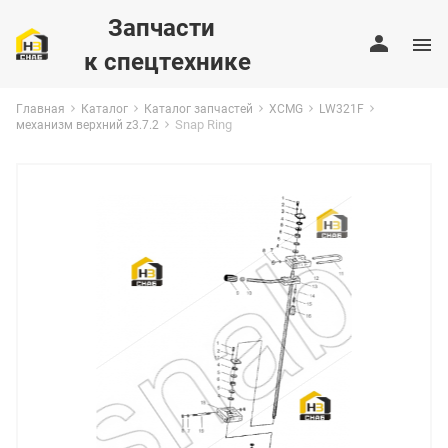
Запчасти
к спецтехнике
Главная
Каталог
Каталог запчастей
XCMG
LW321F
Snap Ring
механизм верхний z3.7.2