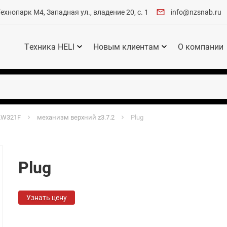
хнопарк М4, Западная ул., владение 20, с. 1
info@nzsnab.ru
Техника HELI
Новым клиентам
О компании
LW321F
механизм верхний z3.7.2
Plug
Plug
Узнать цену