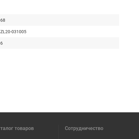
68
ZL20-031005
6
талог товаров
Сотрудничество