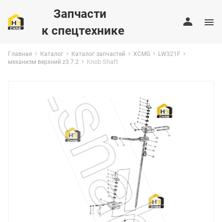
Запчасти
к спецтехнике
Главная
Каталог
Каталог запчастей
XCMG
LW321F
Knob Shaft
механизм верхний z3.7.2