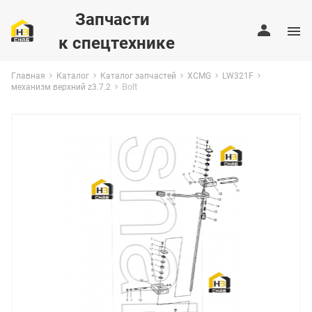
Запчасти
к спецтехнике
Главная
Каталог
Каталог запчастей
XCMG
LW321F
Bolt
механизм верхний z3.7.2