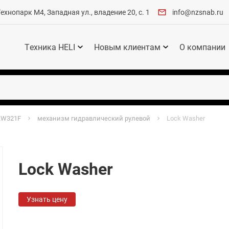
хнопарк М4, Западная ул., владение 20, с. 1
info@nzsnab.ru
Техника HELI
Новым клиентам
О компании
LW321F
механизм гидравлический рулевой
Lock Washer
Lock Washer
Узнать цену