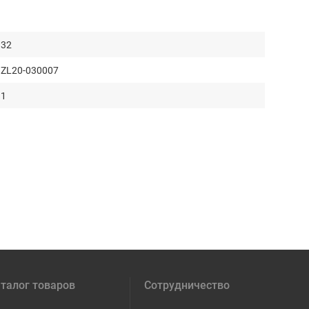
32
ZL20-030007
1
талог товаров
Сотрудничество