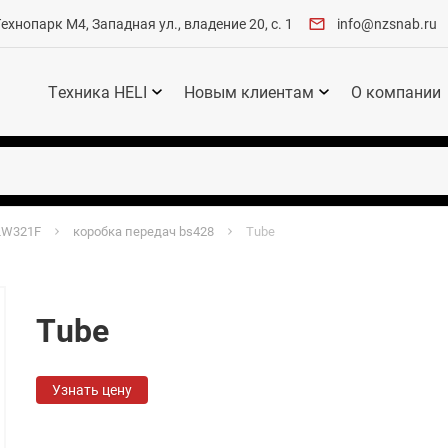
хнопарк М4, Западная ул., владение 20, с. 1
info@nzsnab.ru
Техника HELI
Новым клиентам
О компании
LW321F
коробка передач bs428
Tube
Tube
Узнать цену