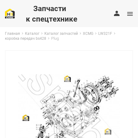
Запчасти
к спецтехнике
Главная
Каталог
Каталог запчастей
XCMG
LW321F
Plug
коробка передач bs428