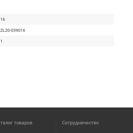
16
ZL20-039016
1
талог товаров
Сотрудничество