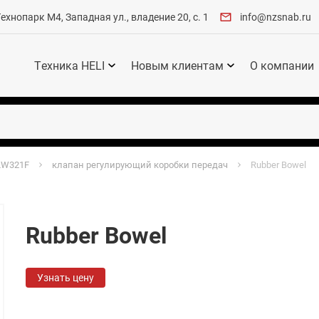
хнопарк М4, Западная ул., владение 20, с. 1
info@nzsnab.ru
Техника HELI
Новым клиентам
О компании
LW321F
клапан регулирующий коробки передач
Rubber Bowel
Rubber Bowel
Узнать цену