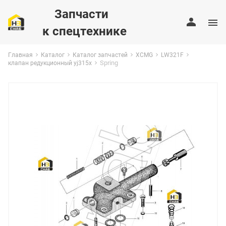
Запчасти
к спецтехнике
Главная
Каталог
Каталог запчастей
XCMG
LW321F
Spring
клапан редукционный yj315x