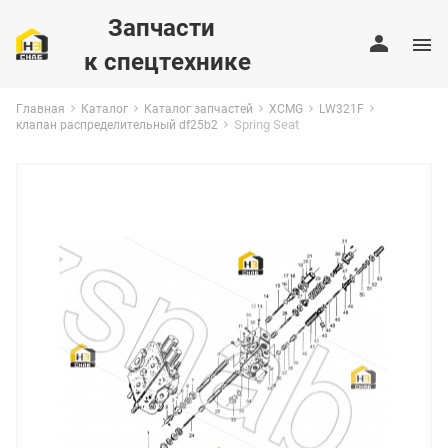
Запчасти
к спецтехнике
Главная
Каталог
Каталог запчастей
XCMG
LW321F
Spring Seat
клапан распределительный df25b2