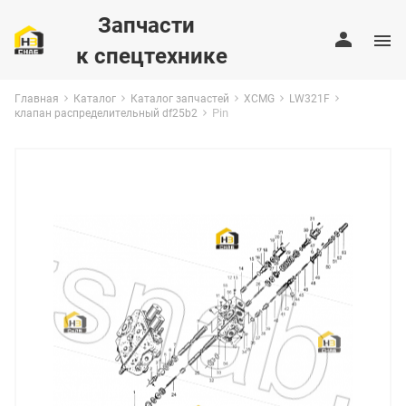
Запчасти
к спецтехнике
Главная
Каталог
Каталог запчастей
XCMG
LW321F
Pin
клапан распределительный df25b2