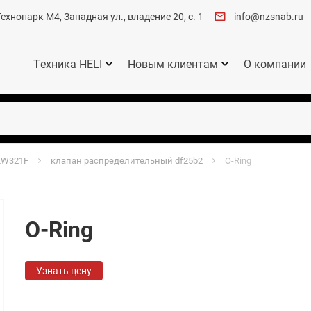
хнопарк М4, Западная ул., владение 20, с. 1
info@nzsnab.ru
Техника HELI
Новым клиентам
О компании
LW321F
клапан распределительный df25b2
O-Ring
O-Ring
Узнать цену