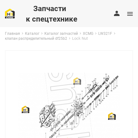
Запчасти
к спецтехнике
Главная
Каталог
Каталог запчастей
XCMG
LW321F
Lock Nut
клапан распределительный df25b2