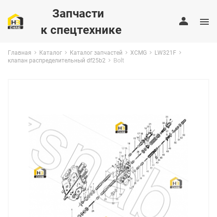
Запчасти
к спецтехнике
Главная
Каталог
Каталог запчастей
XCMG
LW321F
Bolt
клапан распределительный df25b2