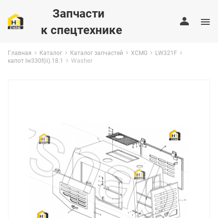
Запчасти
к спецтехнике
Главная
Каталог
Каталог запчастей
XCMG
LW321F
Washer
капот lw330f(ii).18.1