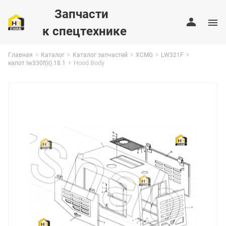
Запчасти
к спецтехнике
Главная
Каталог
Каталог запчастей
XCMG
LW321F
Hood Body
капот lw330f(ii).18.1