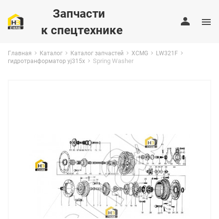
Запчасти
к спецтехнике
Главная
Каталог
Каталог запчастей
XCMG
LW321F
Spring Washer
гидротранформатор yj315x