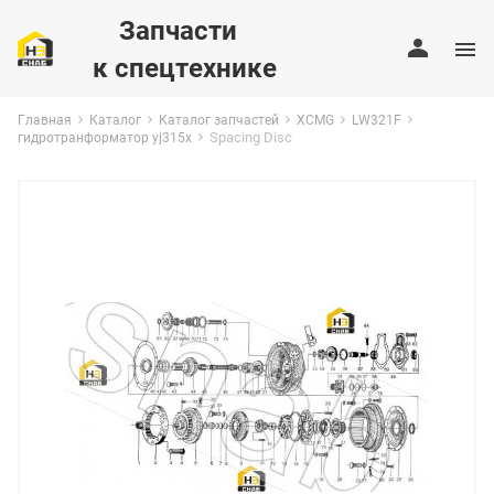
Запчасти
к спецтехнике
Главная
Каталог
Каталог запчастей
XCMG
LW321F
Spacing Disc
гидротранформатор yj315x