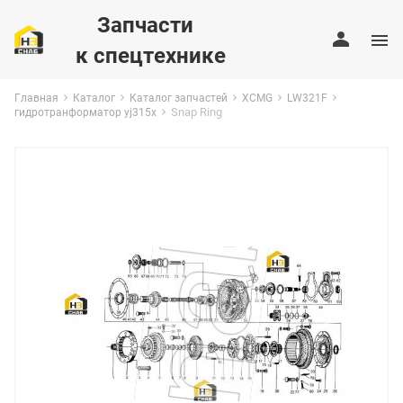
Запчасти
к спецтехнике
Главная
Каталог
Каталог запчастей
XCMG
LW321F
Snap Ring
гидротранформатор yj315x