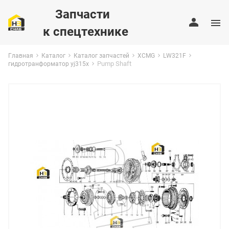
Запчасти
к спецтехнике
Главная
Каталог
Каталог запчастей
XCMG
LW321F
Pump Shaft
гидротранформатор yj315x