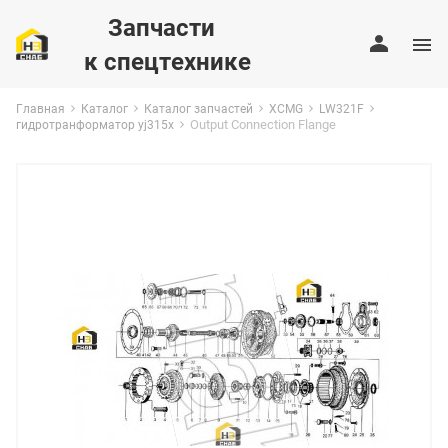
Запчасти
к спецтехнике
Главная
Каталог
Каталог запчастей
XCMG
LW321F
Output Connection Flange
гидротранформатор yj315x