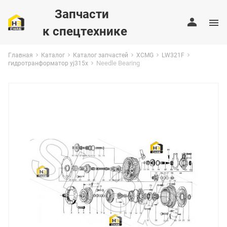
Запчасти
к спецтехнике
Главная
Каталог
Каталог запчастей
XCMG
LW321F
Needle Bearing
гидротранформатор yj315x