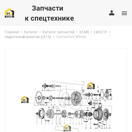
Запчасти
к спецтехнике
Главная
Каталог
Каталог запчастей
XCMG
LW321F
Connective Wheel
гидротранформатор yj315x