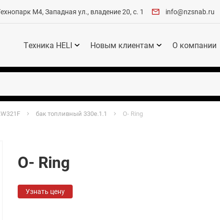
хнопарк М4, Западная ул., владение 20, с. 1
info@nzsnab.ru
Техника HELI
Новым клиентам
О компании
LW321F
бак топливный 330e.1.1
O- Ring
O- Ring
Узнать цену