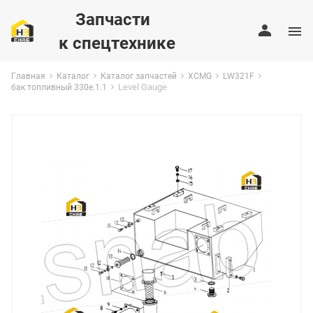
Запчасти
к спецтехнике
Главная
Каталог
Каталог запчастей
XCMG
LW321F
Level Gauge
бак топливный 330e.1.1