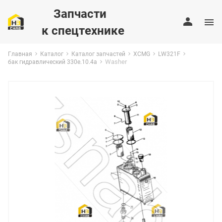
Запчасти
к спецтехнике
Главная
Каталог
Каталог запчастей
XCMG
LW321F
Washer
бак гидравлический 330e.10.4a